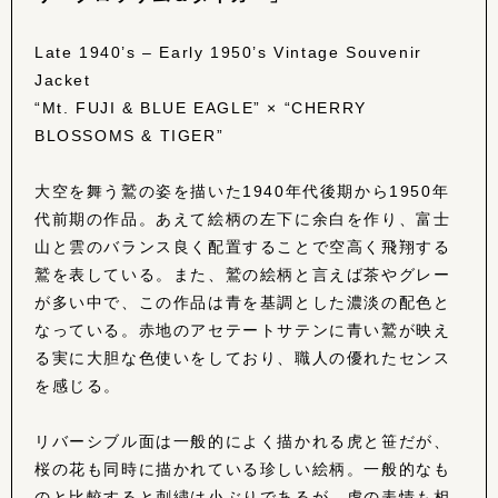
Late 1940’s – Early 1950’s Vintage Souvenir
Jacket
“Mt. FUJI & BLUE EAGLE” × “CHERRY
BLOSSOMS & TIGER”
大空を舞う鷲の姿を描いた1940年代後期から1950年
代前期の作品。あえて絵柄の左下に余白を作り、富士
山と雲のバランス良く配置することで空高く飛翔する
鷲を表している。また、鷲の絵柄と言えば茶やグレー
が多い中で、この作品は青を基調とした濃淡の配色と
なっている。赤地のアセテートサテンに青い鷲が映え
る実に大胆な色使いをしており、職人の優れたセンス
を感じる。
リバーシブル面は一般的によく描かれる虎と笹だが、
桜の花も同時に描かれている珍しい絵柄。一般的なも
のと比較すると刺繍は小ぶりであるが、虎の表情も相