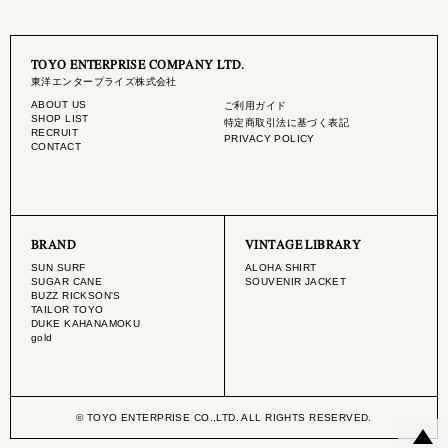
TOYO ENTERPRISE COMPANY LTD.
東洋エンタープライズ株式会社
ABOUT US
ご利用ガイド
SHOP LIST
特定商取引法に基づく表記
RECRUIT
PRIVACY POLICY
CONTACT
BRAND
VINTAGE LIBRARY
SUN SURF
ALOHA SHIRT
SUGAR CANE
SOUVENIR JACKET
BUZZ RICKSON'S
TAILOR TOYO
DUKE KAHANAMOKU
gold
© TOYO ENTERPRISE CO.,LTD. ALL RIGHTS RESERVED.