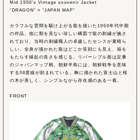
Mid 1950’s Vintage souvenir Jacket
“DRAGON” × “JAPAN MAP”
カラフルな雲間を駆け上がる龍を描いた1950年代中期
の作品。他に類を見ない珍しい構図で龍の刺繍が施さ
れており、当時の刺繍職人の卓越したセンスが素晴ら
しい。全身が描かれた龍はどこか笑顔にも見え、福を
もたらす縁起の良さを感じる。
リバーシブル面は定番
のジャパンマップ柄。朝鮮半島には、朝鮮戦争を意味
する38度線が刻まれている。胸に描かれた富士山と桜
の木が美しく、シンプルながら存在感のある一着。
FRONT