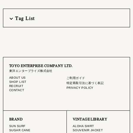
Tag List
TOYO ENTERPRISE COMPANY LTD.
東洋エンタープライズ株式会社
ABOUT US
ご利用ガイド
SHOP LIST
特定商取引法に基づく表記
RECRUIT
PRIVACY POLICY
CONTACT
BRAND
VINTAGE LIBRARY
SUN SURF
ALOHA SHIRT
SUGAR CANE
SOUVENIR JACKET