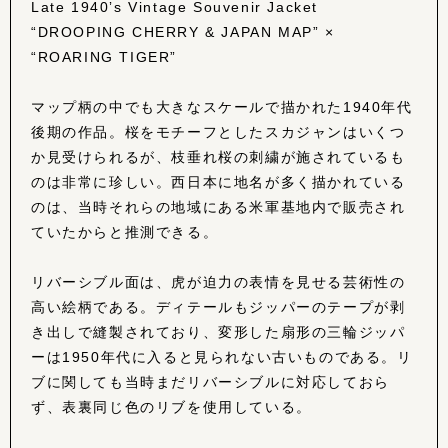
Late 1940ʼs Vintage Souvenir Jacket
“DROOPING CHERRY & JAPAN MAP” ×
“ROARING TIGER”
マップ柄の中でも大きなスケールで描かれた1940年代
後期の作品。桜をモチーフとしたスカジャンはいくつ
か見受けられるが、枝垂れ桜の刺繍が施されているも
のは非常に珍しい。西日本に地名が多く描かれている
のは、当時それらの地域にある米軍基地内で販売され
ていたからと推測できる。
リバーシブル面は、虎が迫力の表情を見せる芸術性の
高い絵柄である。ディテールもジッパーのテープが剥
き出しで縫製されており、変形した扇形の三輪ジッパ
ーは1950年代に入ると見られない古いものである。リ
ブに関しても当時まだリバーシブルに対応しておら
ず、表裏同じ色のリブを使用している。